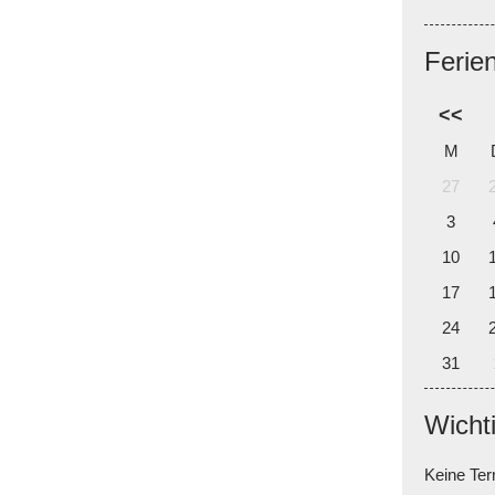
Ferie
<<
M
27
3
10
17
24
31
Wicht
Keine Te