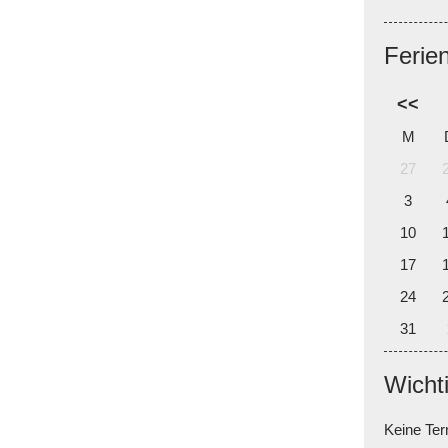
Ferie
<<
M
27
3
10
17
24
31
Wicht
Keine Te