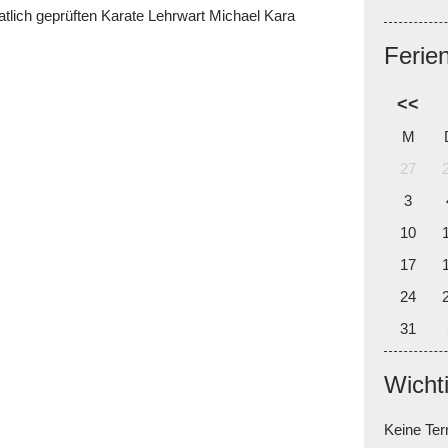
atlich geprüften Karate Lehrwart Michael Kara
Ferie
<<
M
27
3
10
17
24
31
Wicht
Keine Te