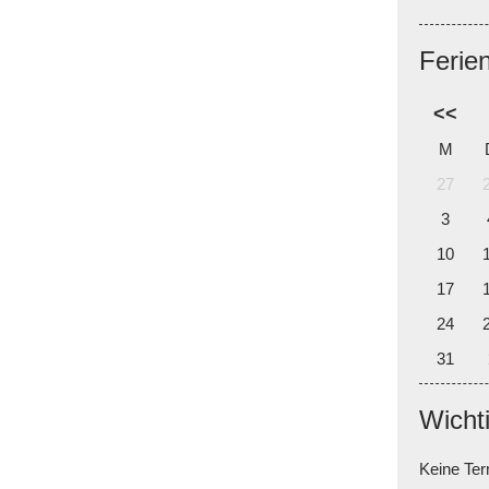
Ferie
<<
M
27
3
10
17
24
31
Wicht
Keine Te