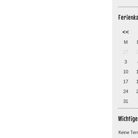
Ferienk
<<
M
27
3
10
17
24
31
Wichtig
Keine Ter