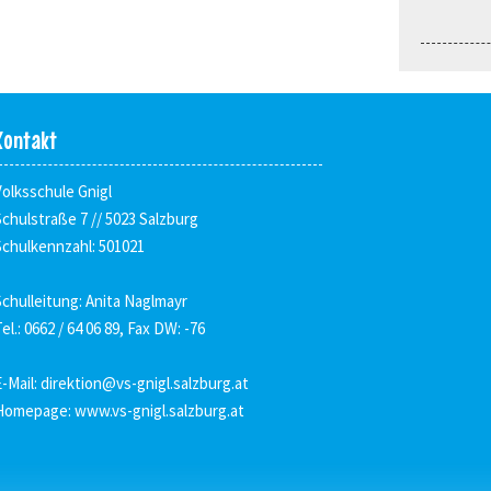
Kontakt
Volksschule Gnigl
Schulstraße 7 // 5023 Salzburg
Schulkennzahl: 501021
Schulleitung: Anita Naglmayr
el.: 0662 / 64 06 89, Fax DW: -76
E-Mail:
direktion@vs-gnigl.salzburg.at
Homepage:
www.vs-gnigl.salzburg.at