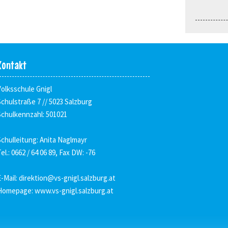
Kontakt
Volksschule Gnigl
Schulstraße 7 // 5023 Salzburg
Schulkennzahl: 501021
Schulleitung: Anita Naglmayr
el.: 0662 / 64 06 89, Fax DW: -76
E-Mail:
direktion@vs-gnigl.salzburg.at
Homepage:
www.vs-gnigl.salzburg.at