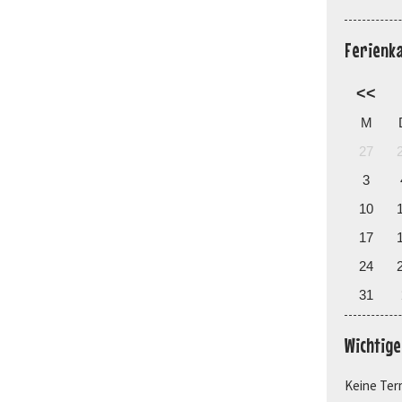
Ferienk
<<
M
27
3
10
17
24
31
Wichtig
Keine Ter