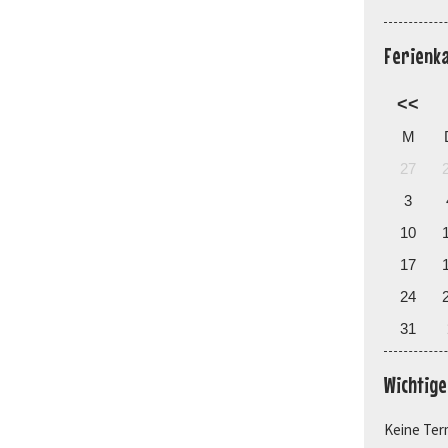
Ferienk
<<
M
27
3
10
17
24
31
Wichtig
Keine Ter