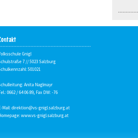
Kontakt
Volksschule Gnigl
Schulstraße 7 // 5023 Salzburg
Schulkennzahl: 501021
Schulleitung: Anita Naglmayr
el.: 0662 / 64 06 89, Fax DW: -76
E-Mail:
direktion@vs-gnigl.salzburg.at
Homepage:
www.vs-gnigl.salzburg.at