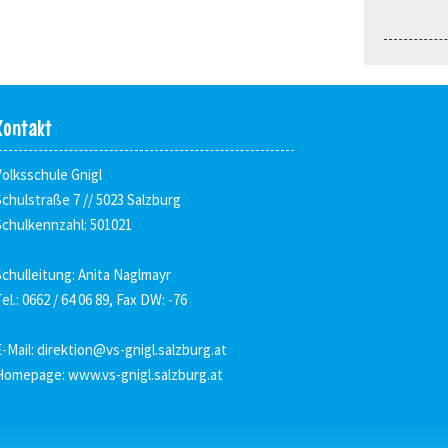
Kontakt
Volksschule Gnigl
Schulstraße 7 // 5023 Salzburg
Schulkennzahl: 501021
Schulleitung: Anita Naglmayr
el.: 0662 / 64 06 89, Fax DW: -76
E-Mail:
direktion@vs-gnigl.salzburg.at
Homepage:
www.vs-gnigl.salzburg.at