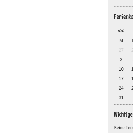
Ferienk
<<
M
27
3
10
17
24
31
Wichtig
Keine Ter