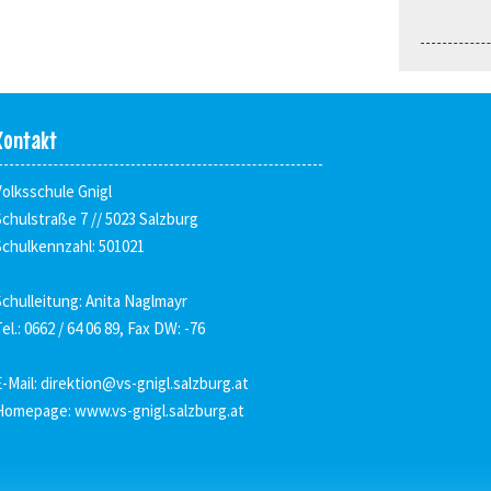
Kontakt
Volksschule Gnigl
Schulstraße 7 // 5023 Salzburg
Schulkennzahl: 501021
Schulleitung: Anita Naglmayr
el.: 0662 / 64 06 89, Fax DW: -76
E-Mail:
direktion@vs-gnigl.salzburg.at
Homepage:
www.vs-gnigl.salzburg.at