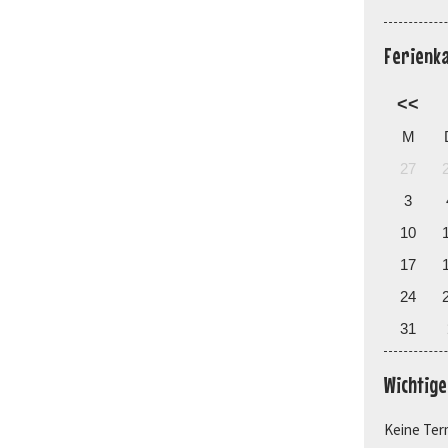
Ferienk
<<
M
27
3
10
17
24
31
Wichtig
Keine Ter