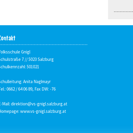
Kontakt
Volksschule Gnigl
Schulstraße 7 // 5023 Salzburg
Schulkennzahl: 501021
Schulleitung: Anita Naglmayr
el.: 0662 / 64 06 89, Fax DW: -76
E-Mail:
direktion@vs-gnigl.salzburg.at
Homepage:
www.vs-gnigl.salzburg.at