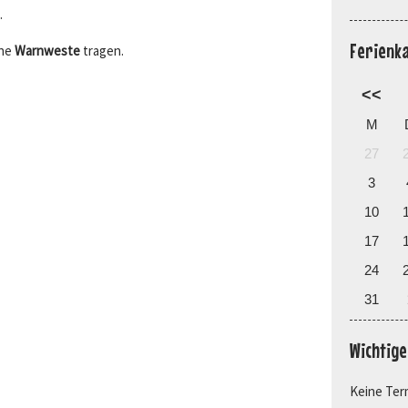
.
Ferienk
ine
Warnweste
tragen.
<<
M
27
3
10
17
24
31
Wichtig
Keine Ter